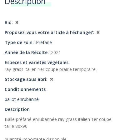
Description
Annonces
Bio
✖
Proposez-vous votre article à l'échange?
✖
Type de Foin
Préfané
Année de la Récolte
2021
Especes et variétés végétales
ray-grass italien 1er coupe prairie temporaire.
Stockage sous abri
✖
Conditionnements
ballot enrubanné
Description
Balle préfané enrubannée ray-grass italien 1er coupe.
taille 80x90
quantité importante disponible.