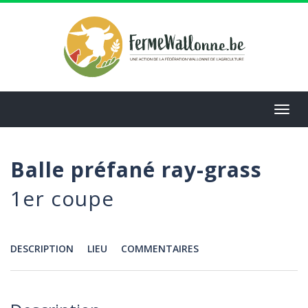
Aller
au
contenu
principal
Toggl
navig
Balle préfané ray-grass
1er coupe
DESCRIPTION
LIEU
COMMENTAIRES
Menu