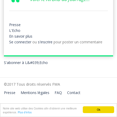
Presse
L'Echo
En savoir plus
sur
Se connecter
ou
L'Echo
s'inscrire
pour poster un commentaire
-
Août
2017
S'abonner à L&#039;Echo
©2017 Tous droits réservés FWA
Presse
Mentions légales
FAQ
Contact
Notre site web utilise des Cookies afin d'obtenir une meilleure
Ok
expérience.
Plus d'infos