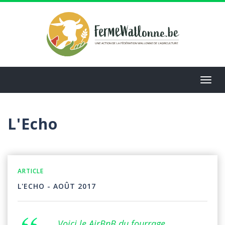
Aller
au
contenu
principal
Toggl
navig
L'Echo
VENTE
ARTICLE
L'ECHO - AOÛT 2017
Voici le AirBnB du fourrage...